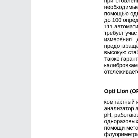
приготовлени
необходимые
помощью одн
до 100 опре
111 автомати
требует уча
измерения. 
предотвраща
высокую ста
Также гаран
калибровкам
отслеживает
Opti Lion (O
компактный 
анализатор 
pH, работаю
одноразовых
помощи мет
флуориметри