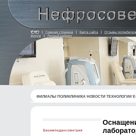
Главная страница
Карта сайта
Отзывы потребител
Форум
Личный кабинет
ФИЛИАЛЫ
ПОЛИКЛИНИКА
НОВОСТИ
ТЕХНОЛОГИИ
E
Оснащени
лаборато
Биоимпедансометрия