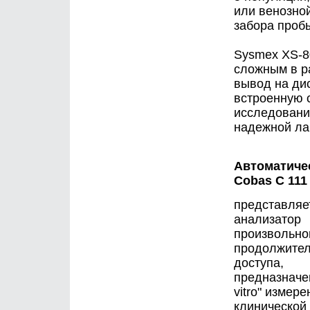
или венозно
забора проб
Sysmex XS-8
сложным в р
вывод на ди
встроенную 
исследований
надежной ла
Автоматиче
Cobas C 111
представляе
анализатор
произвольно
продолжител
доступа,
предназначе
vitro" измере
клинической