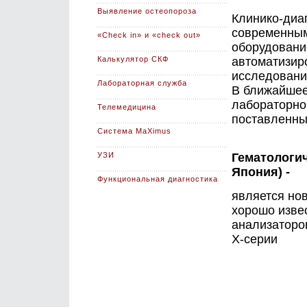
Выявление остеопороза
Клинико-диа
современным
«Check in» и «check out»
оборудовани
Калькулятор СКФ
автоматизир
исследовани
Лабораторная служба
В ближайшее
лабораторно
Телемедицина
поставленны
Система MaXimus
УЗИ
Гематологич
Япония) -
Функциональная диагностика
является но
хорошо изве
анализатор
Х-серии