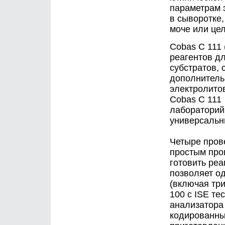
параметрам 
в сыворотке,
моче или цел
Cobas C 111 
реагентов д
субстратов, 
дополнитель
электролито
Cobas C 111
лабораторий,
универсальн
Четыре пров
простым про
готовить реа
позволяет о
(включая три
100 с ISE те
анализатора
кодированны