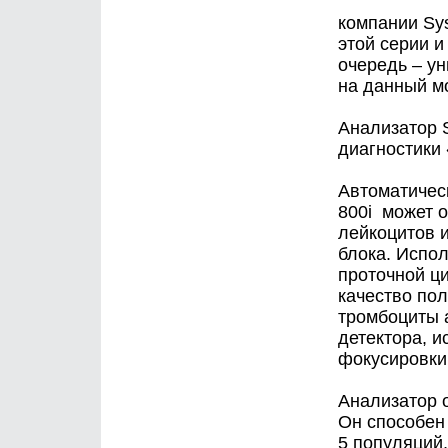
компании Sy
этой серии 
очередь – у
на данный м
Анализатор 
диагностики 
Автоматичес
800i может 
лейкоцитов 
блока. Испо
проточной ц
качество по
тромбоциты 
детектора, 
фокусировки
Анализатор 
Он способен
5 популяций