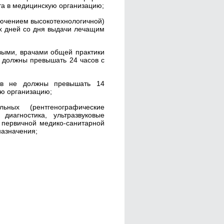
а в медицинскую организацию;
лючением высокотехнологичной)
х дней со дня выдачи лечащим
выми, врачами общей практики
 должны превышать 24 часов с
тов не должны превышать 14
ю организацию;
льных (рентгенографические
иагностика, ультразвуковые
 первичной медико-санитарной
назначения;