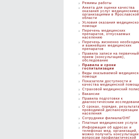
Режимы работы
Анкета для оценки качества
оказания услуг медицинскими
организациями в Ярославской
области
Условия оказания медицинско
помощи
Перечень медицинских
препаратов, отпускаемых
населению
Перечень жизненно необходи
и важнейших медицинских
препаратов
Правила записи на первичный
прием (консультацию),
обследование
Правила и сроки
госпитализации
Виды оказываемой медицинск
помощи
Показатели доступности и
качества медицинской помощ
Страховой медицинский поли
Вакансии
Правила подготовки к
диагностическим исследован
О сроках, порядке, результат
проводимой диспансеризации
населения
Сотрудники филиала/ОНГ
Платные медицинские услуги
Информация об адресах и
телефонах мед. организаций, 
можно получить консультации
вопросам профилактической