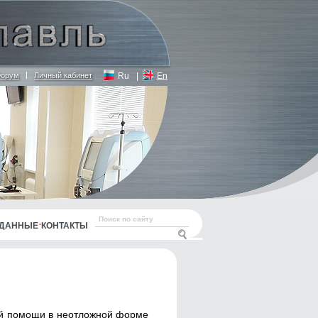
орум
Личный кабинет
Ru
|
En
 ДАННЫЕ
КОНТАКТЫ
ой помощи в неотложной форме