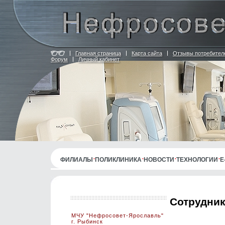
Главная страница
Карта сайта
Отзывы потребител
Форум
Личный кабинет
ФИЛИАЛЫ
ПОЛИКЛИНИКА
НОВОСТИ
ТЕХНОЛОГИИ
E
Сотрудни
МЧУ "Нефросовет-Ярославль"
г. Рыбинск