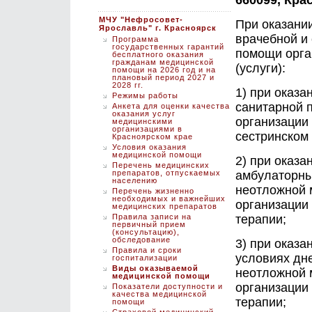
660099, Кра
МЧУ "Нефросовет-
При оказании
Ярославль" г. Красноярск
врачебной и
Программа
государственных гарантий
помощи орга
бесплатного оказания
гражданам медицинской
(услуги):
помощи на 2026 год и на
плановый период 2027 и
2028 гг.
1) при оказ
Режимы работы
санитарной 
Анкета для оценки качества
оказания услуг
организации 
медицинскими
организациями в
сестринском 
Красноярском крае
Условия оказания
медицинской помощи
2) при оказ
Перечень медицинских
препаратов, отпускаемых
амбулаторны
населению
неотложной 
Перечень жизненно
необходимых и важнейших
организации
медицинских препаратов
Правила записи на
терапии;
первичный прием
(консультацию),
обследование
3) при оказ
Правила и сроки
условиях дне
госпитализации
Виды оказываемой
неотложной 
медицинской помощи
организации
Показатели доступности и
качества медицинской
терапии;
помощи