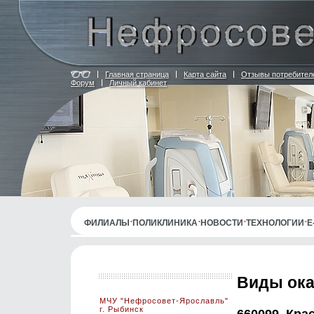
Главная страница
Карта сайта
Отзывы потребител
Форум
Личный кабинет
ФИЛИАЛЫ
ПОЛИКЛИНИКА
НОВОСТИ
ТЕХНОЛОГИИ
E
Виды ок
МЧУ "Нефросовет-Ярославль"
г. Рыбинск