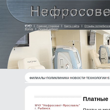
Главная страница
Карта сайта
Отзывы потребител
Форум
Личный кабинет
ФИЛИАЛЫ
ПОЛИКЛИНИКА
НОВОСТИ
ТЕХНОЛОГИИ
E
Платные 
МЧУ "Нефросовет-Ярославль"
г. Рыбинск