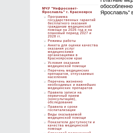
Платные мед
обособленно
МЧУ "Нефросовет-
Ярославль" 
Ярославль" г. Красноярск
Программа
государственных гарантий
бесплатного оказания
гражданам медицинской
помощи на 2026 год и на
плановый период 2027 и
2028 гг.
Режимы работы
Анкета для оценки качества
оказания услуг
медицинскими
организациями в
Красноярском крае
Условия оказания
медицинской помощи
Перечень медицинских
препаратов, отпускаемых
населению
Перечень жизненно
необходимых и важнейших
медицинских препаратов
Правила записи на
первичный прием
(консультацию),
обследование
Правила и сроки
госпитализации
Виды оказываемой
медицинской помощи
Показатели доступности и
качества медицинской
помощи