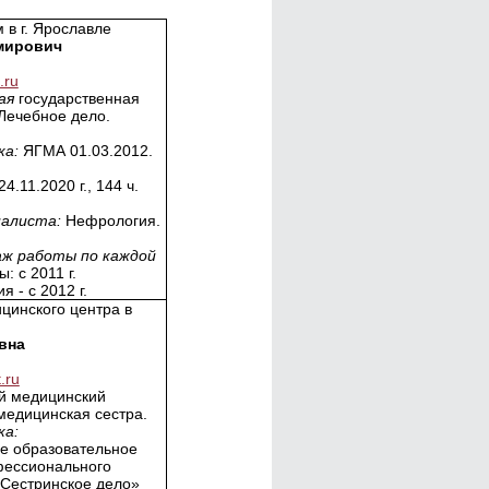
в г. Ярославле
мирович
.ru
кая
государственная
Лечебное дело.
ка:
ЯГМА 01.03.2012.
.11.2020 г., 144 ч.
иалиста:
Нефрология.
аж работы по каждой
: с 2011 г.
 - с 2012 г.
цинского центра в
вна
.ru
й медицинский
медицинская сестра.
ка:
е образовательное
фессионального
Сестринское дело»