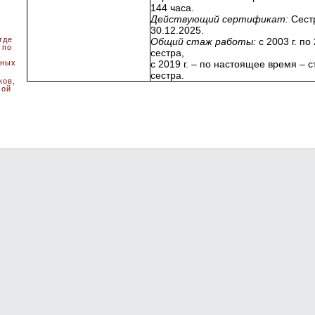
144 часа.
Действующий сертификат:
Сестр
30.12.2025.
где
Общий стаж работы:
с 2003 г. по
 по
сестра,
сных
с 2019 г. – по настоящее время –
сестра.
ков,
мой