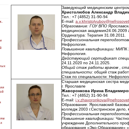
Заведующий медицинским центром 
Христолюбов Александр Влади
Тел.: +7 (4852) 31-90-94
E-mail:
a.v.khristolyubov@nefrosovet
г.
Образование: ГОУ ВПО Ярославс
медицинская академия24.06.2009 
Ординатура: Терапия 31.08.2011.
Профессиональная переподготов
ом
Нефрология.
й
Повышение квалификации:
МИПК 24
Нефрология.
Действующий сертификат спец
24.11.2020 по 24.11.2025.
мых
Общий стаж работы врачом , ст
специальности:
общий стаж работы
Стаж по специальности: Нефрология
Старшая медицинская сестра меди
г. Ярославле
ции
Жаворонкова Ирина Владимиро
ой
Тел.: +7 (4852) 31-90-94
E-mail:
i.v.zhavoronkova@nefrosovet
и
Образование: Ярославский базовы
с
колледж 2003 г.Сестринское дело, 
Профессиональная переподготов
Повышение квалификации:
Частно
иям
учреждение Дополнительного про
ах
образования «Эко-Образование» «