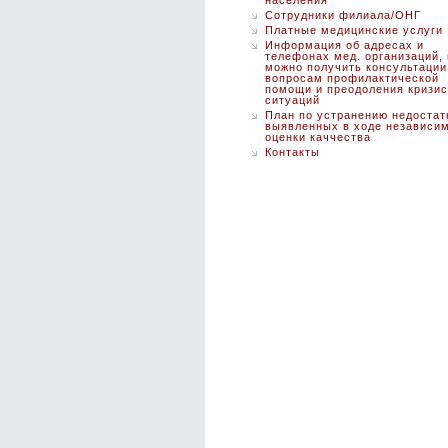
населения
Сотрудники филиала/ОНГ
Платные медицинские услуги
Информация об адресах и
телефонах мед. организаций, 
можно получить консультации
вопросам профилактической
помощи и преодоления кризи
ситуаций
План по устранению недостат
выявленных в ходе независи
оценки каччества
Контакты