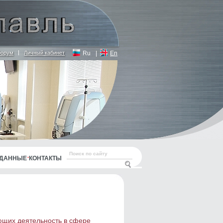
орум
Личный кабинет
Ru
|
En
 ДАННЫЕ
КОНТАКТЫ
щих деятельность в сфере